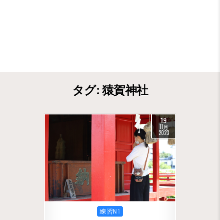
タグ:
猿賀神社
19
11月
2023
Posted in
練習N1