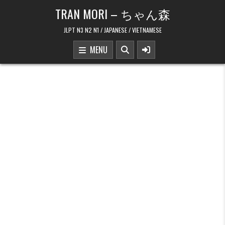
Skip to content
TRAN MORI – ちゃん森
JLPT N3 N2 N1 / JAPANESE / VIETNAMESE
MENU