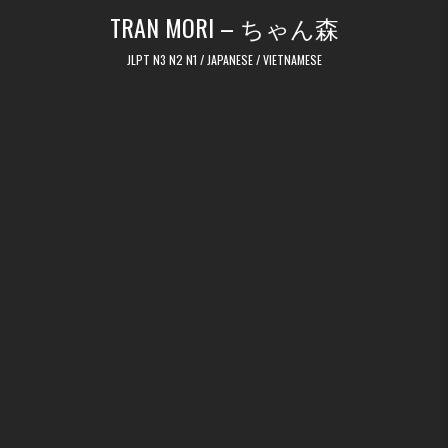
Skip to content
TRAN MORI – ちゃん森
JLPT N3 N2 N1 / JAPANESE / VIETNAMESE