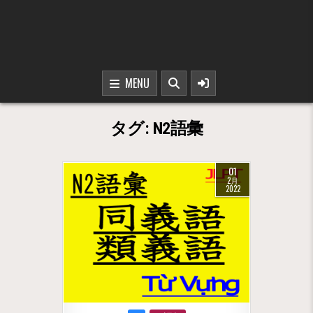
MENU
タグ:
N2語彙
01
2月
2022