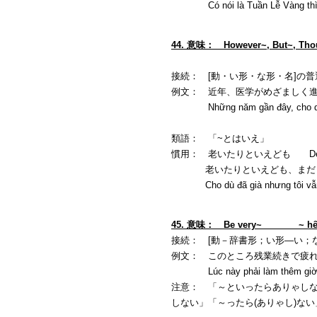
Có nói là Tuần Lễ Vàng thì nhà t
44. 意味： However~, But~, 
接続： [動・い形・な形・名]の普通形＋と
例文： 近年、医学がめざましく
Những năm gần đây, cho dù y họ
類語： 「~とはいえ」
慣用： 老いたりといえども Despite bei
老いたりといえども、まだまだ
Cho dù đã già nhưng tôi vẫn ch
45. 意味： Be very~ ~ hết chỗ
接続： [動－辞書形；い形―い；な形
例文： このところ残業続きで疲
Lúc này phải làm thêm giờ mệ
注意： 「～といったらありゃしない」「～ったら
しない」「～ったら(ありゃし)ない」 là cách n