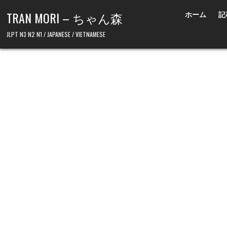
Skip to content
TRAN MORI – ちゃん森
ホーム
記
JLPT N3 N2 N1 / JAPANESE / VIETNAMESE