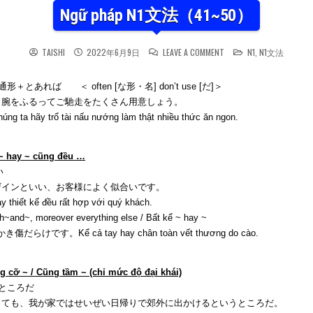
Ngữ pháp N1文法（41~50）
ON NGỮ PHÁP N1文法（4
POSTED IN
TAISHI
2022年6月9日
LEAVE A COMMENT
N1
,
N1文法
あれば ＜ often [な形・名] don’t use [だ]＞
、腕をふるってご馳走をたくさん用意しょう。
a hãy trổ tài nấu nướng làm thật nhiều thức ăn ngon.
hay ~ cũng đều …
い
ザインといい、お客様によく似合いです。
ết kế đều rất hợp với quý khách.
oreover everything else / Bất kể ~ hay ~
Kể cả tay hay chân toàn vết thương do cào.
~ / Cũng tầm ~ (chỉ mức độ đại khái)
うところだ
っても、我が家ではせいぜい日帰りで郊外に出かけるというところだ。