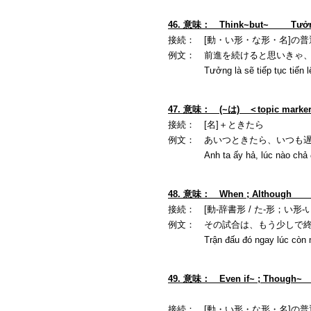
46. 意味： Think~but~ Tưởng 
接続： [動・い形・な形・名]の普通形＋と
例文： 前進を続けると思いきゃ
Tưởng là sẽ tiếp tục tiến lên nh
47. 意味： (~は) ＜topic marker＞ ~
接続： [名]＋ときたら
例文： あいつときたら、いつも
Anh ta ấy hả, lúc nào chả đế
48. 意味： When ; Althoug
接続： [動-辞書形 / た-形；い形
例文： その試合は、もう少しで
Trận đấu đó ngay lúc còn một ch
49. 意味： Even if~ ; Though~
接続： [動・い形・な形・名]の普通形＋