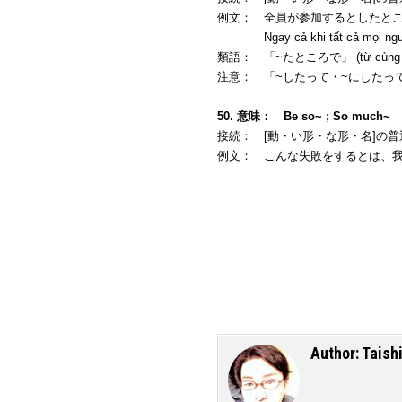
例文： 全員が参加するとしたと
Ngay cả khi tất cả mọi người đề
類語： 「~たところで」 (từ cùng l
注意： 「~したって・~にしたって」spoke
50. 意味： Be so~ ; So much~ Th
接続： [動・い形・な形・名]の普通形＋と
例文： こんな失敗をするとは、
Author:
Taish