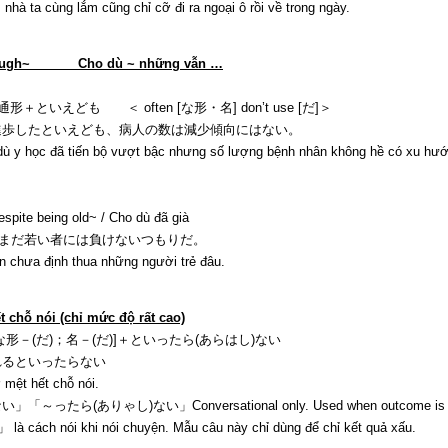
a cùng lắm cũng chỉ cỡ đi ra ngoại ô rồi về trong ngày.
Though~ Cho dù ~ những vẫn …
いえども ＜ often [な形・名] don’t use [だ]＞
進歩したといえども、病人の数は減少傾向にはない。
c đã tiến bộ vượt bậc nhưng số lượng bệnh nhân không hề có xu hướn
ng old~ / Cho dù đã già
若い者には負けないつもりだ。
ưa định thua những người trẻ đâu.
 nói (chỉ mức độ rất cao)
－(だ)；名－(だ)]＋といったら(あらはし)ない
れるといったらない
t hết chỗ nói.
(ありゃし)ない」Conversational only. Used when outcome is
ói khi nói chuyện. Mẫu câu này chỉ dùng để chỉ kết quả xấu.