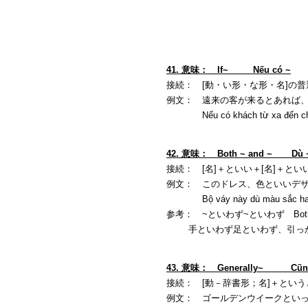
41. 意味： If~ Nếu có ~
接続： [動・い形・な形・名]の普通形＋と
例文： 遠来の客が来るとあれば
Nếu có khách từ xa đến chúng t
42. 意味： Both ~ and ~ Dù ~ 
接続： [名]＋といい＋[名]＋とい
例文： このドレス、色といいデ
Bộ váy này dù màu sắc hay thi
参考： ~といわず~といわず Both~and~, m
手といわず足といわず、引っかき傷だらけです。
43. 意味： Generally~ Cũng cỡ 
接続： [動－辞書形；名]＋とい
例文： ゴールデンウイークとい