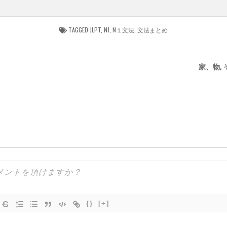
TAGGED
JLPT
,
N1
,
N１文法
,
文法まとめ
家、物, そ
{}
[+]