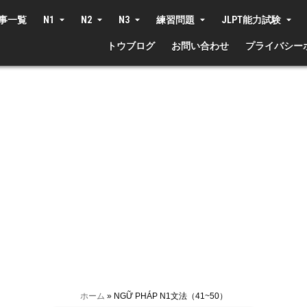
事一覧
N1
N2
N3
練習問題
JLPT能力試験
トウブログ
お問い合わせ
プライバシー
ホーム
»
NGỮ PHÁP N1文法（41~50）