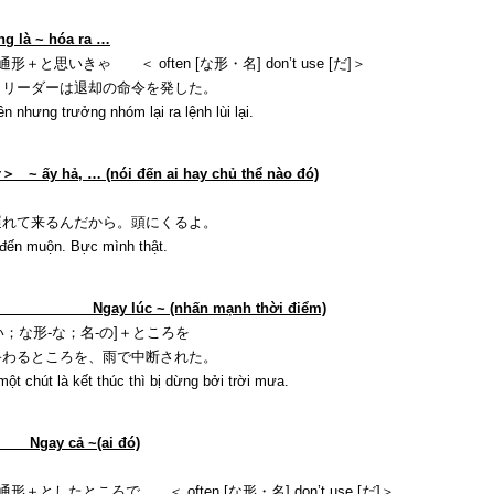
là ~ hóa ra …
思いきゃ ＜ often [な形・名] don’t use [だ]＞
、リーダーは退却の命令を発した。
ưng trưởng nhóm lại ra lệnh lùi lại.
 ấy hả, … (nói đến ai hay chủ thể nào đó)
遅れて来るんだから。頭にくるよ。
n muộn. Bực mình thật.
h Ngay lúc ~ (nhấn mạnh thời điểm)
-い；な形-な；名-の]＋ところを
終わるところを、雨で中断された。
út là kết thúc thì bị dừng bởi trời mưa.
 Ngay cả ~(ai đó)
としたところで ＜ often [な形・名] don’t use [だ]＞