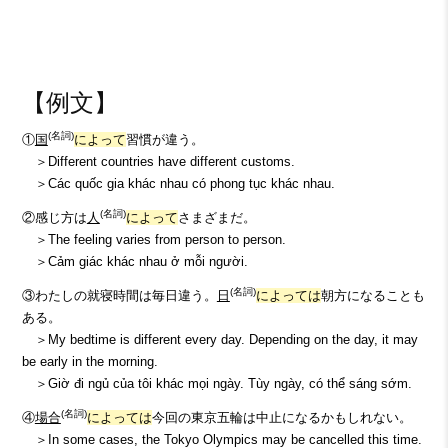
【例文】
(名詞)
①
国
によって
習慣が違う。
＞Different countries have different customs.
＞Các quốc gia khác nhau có phong tục khác nhau.
(名詞)
②感じ方は
人
によって
さまざまだ。
＞The feeling varies from person to person.
＞Cảm giác khác nhau ở mỗi người.
(名詞)
③わたしの就寝時間は毎日違う。
日
によっては
朝方になることも
ある。
＞My bedtime is different every day. Depending on the day, it may
be early in the morning.
＞Giờ đi ngủ của tôi khác mọi ngày. Tùy ngày, có thể sáng sớm.
(名詞)
④
場合
によっては
今回の東京五輪は中止になるかもしれない。
＞In some cases, the Tokyo Olympics may be cancelled this time.