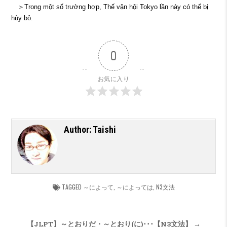
＞Trong một số trường hợp, Thế vận hội Tokyo lần này có thể bị
hủy bỏ.
0
お気に入り
Author:
Taishi
TAGGED
～によって
,
～によっては
,
N3文法
投稿ナビゲーション
【JLPT】～とおりだ・～とおり(に)･･･【N3文法】 →