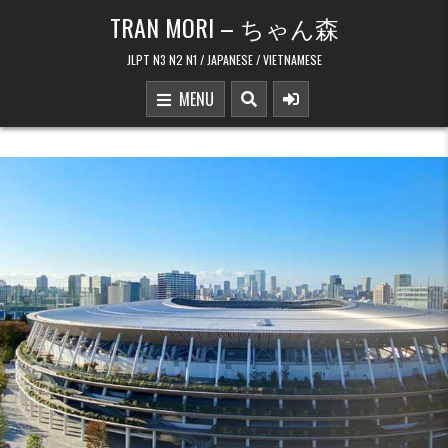
Skip to content
TRAN MORI – ちゃん森
JLPT N3 N2 N1 / JAPANESE / VIETNAMESE
MENU