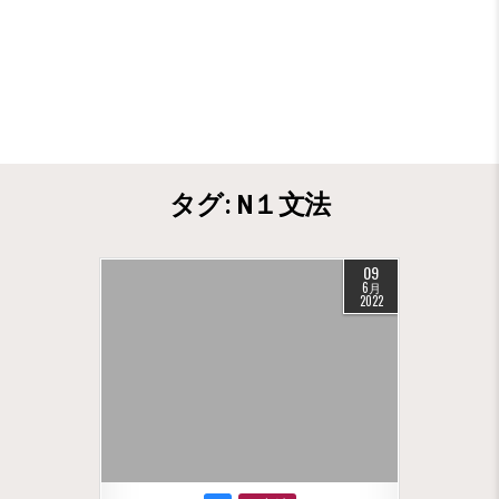
タグ:
N１文法
09
6月
2022