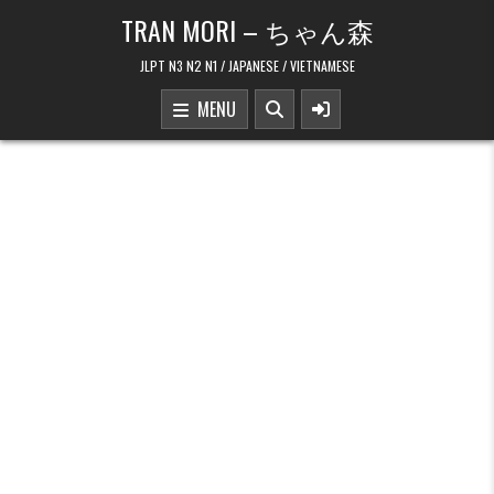
Skip to content
TRAN MORI – ちゃん森
JLPT N3 N2 N1 / JAPANESE / VIETNAMESE
MENU